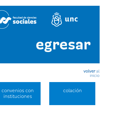
volver
al
inicio
convenios con
colación
instituciones