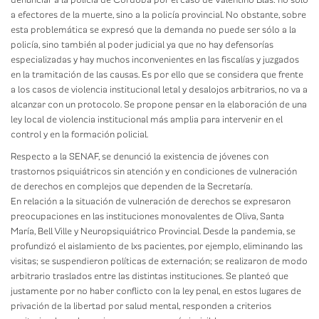
denunciar a la policía de Córdoba por el caso de Valentino Blas: no sólo
a efectores de la muerte, sino a la policía provincial. No obstante, sobre
esta problemática se expresó que la demanda no puede ser sólo a la
policía, sino también al poder judicial ya que no hay defensorías
especializadas y hay muchos inconvenientes en las fiscalías y juzgados
en la tramitación de las causas. Es por ello que se considera que frente
a los casos de violencia institucional letal y desalojos arbitrarios, no va a
alcanzar con un protocolo. Se propone pensar en la elaboración de una
ley local de violencia institucional más amplia para intervenir en el
control y en la formación policial.
Respecto a la SENAF, se denunció la existencia de jóvenes con
trastornos psiquiátricos sin atención y en condiciones de vulneración
de derechos en complejos que dependen de la Secretaría.
En relación a la situación de vulneración de derechos se expresaron
preocupaciones en las instituciones monovalentes de Oliva, Santa
María, Bell Ville y Neuropsiquiátrico Provincial. Desde la pandemia, se
profundizó el aislamiento de lxs pacientes, por ejemplo, eliminando las
visitas; se suspendieron políticas de externación; se realizaron de modo
arbitrario traslados entre las distintas instituciones. Se planteó que
justamente por no haber conflicto con la ley penal, en estos lugares de
privación de la libertad por salud mental, responden a criterios