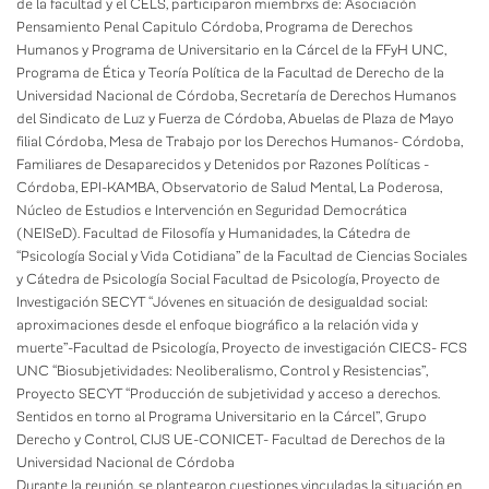
de la facultad y el CELS, participaron miembrxs de: Asociación
Pensamiento Penal Capitulo Córdoba, Programa de Derechos
Humanos y Programa de Universitario en la Cárcel de la FFyH UNC,
Programa de Ética y Teoría Política de la Facultad de Derecho de la
Universidad Nacional de Córdoba, Secretaría de Derechos Humanos
del Sindicato de Luz y Fuerza de Córdoba, Abuelas de Plaza de Mayo
filial Córdoba, Mesa de Trabajo por los Derechos Humanos- Córdoba,
Familiares de Desaparecidos y Detenidos por Razones Políticas -
Córdoba, EPI-KAMBA, Observatorio de Salud Mental, La Poderosa,
Núcleo de Estudios e Intervención en Seguridad Democrática
(NEISeD). Facultad de Filosofía y Humanidades, la Cátedra de
“Psicología Social y Vida Cotidiana” de la Facultad de Ciencias Sociales
y Cátedra de Psicología Social Facultad de Psicología, Proyecto de
Investigación SECYT “Jóvenes en situación de desigualdad social:
aproximaciones desde el enfoque biográfico a la relación vida y
muerte”-Facultad de Psicología, Proyecto de investigación CIECS- FCS
UNC “Biosubjetividades: Neoliberalismo, Control y Resistencias”,
Proyecto SECYT “Producción de subjetividad y acceso a derechos.
Sentidos en torno al Programa Universitario en la Cárcel”, Grupo
Derecho y Control, CIJS UE-CONICET- Facultad de Derechos de la
Universidad Nacional de Córdoba
Durante la reunión, se plantearon cuestiones vinculadas la situación en