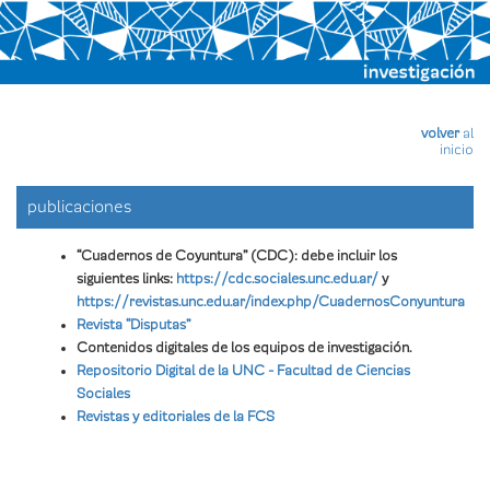
Pasar
al
contenido
principal
volver
al
inicio
publicaciones
“Cuadernos de Coyuntura” (CDC): debe incluir los
siguientes links:
https://cdc.sociales.unc.edu.ar/
y
https://revistas.unc.edu.ar/index.php/CuadernosConyuntura
Revista “Disputas”
Contenidos digitales de los equipos de investigación.
Repositorio Digital de la UNC - Facultad de Ciencias
Sociales
Revistas y editoriales de la FCS