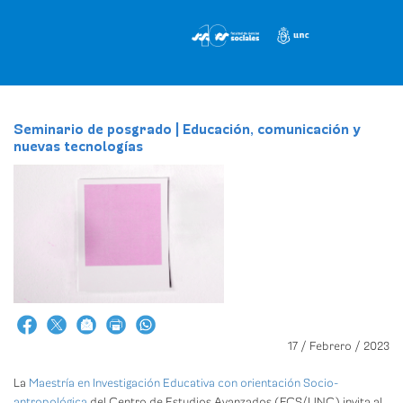
Pasar
al
contenido
principal
Seminario de posgrado | Educación, comunicación y
nuevas tecnologías
17 / Febrero / 2023
La
Maestría en Investigación Educativa con orientación Socio-
antropológica
del Centro de Estudios Avanzados (FCS/UNC) invita al