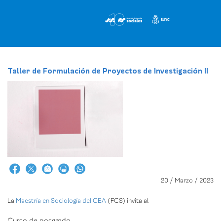
Pasar
al
contenido
principal
Taller de Formulación de Proyectos de Investigación II
20 / Marzo / 2023
La
Maestría en Sociología
del CEA
(FCS) invita al
Curso de posgrado