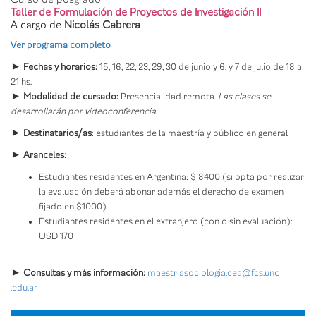
Taller de Formulación de Proyectos de Investigación II
A cargo de
Nicolás Cabrera
Ver programa completo
► Fechas y horarios:
15, 16, 22, 23, 29, 30 de junio y 6, y 7 de julio de 18 a
21 hs.
►
Modalidad de cursado:
Presencialidad remota.
Las clases se
desarrollarán por videoconferencia.
► Destinatarios/as
: estudiantes de la maestría y público en general
► Aranceles:
Estudiantes residentes en Argentina: $ 8400 (si opta por realizar
la evaluación deberá abonar además el derecho de examen
fijado en $1000)
Estudiantes residentes en el extranjero (con o sin evaluación):
USD 170
► Consultas y más información:
maestriasociologia.cea@fcs.unc
.edu.ar