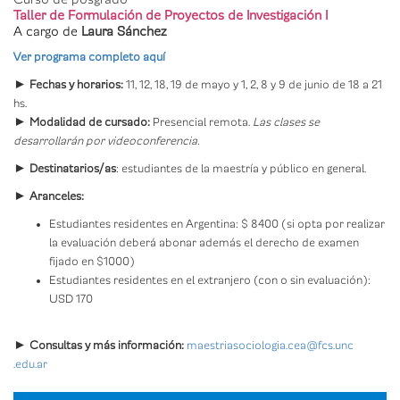
Taller de Formulación de Proyectos de Investigación I
A cargo de
Laura Sánchez
Ver programa completo aquí
► Fechas y horarios:
11, 12, 18, 19 de mayo y 1, 2, 8 y 9 de junio de 18 a 21
hs.
►
Modalidad de cursado:
Presencial remota.
Las clases se
desarrollarán por videoconferencia.
► Destinatarios/as
: estudiantes de la maestría y público en general.
► Aranceles:
Estudiantes residentes en Argentina: $ 8400 (si opta por realizar
la evaluación deberá abonar además el derecho de examen
fijado en $1000)
Estudiantes residentes en el extranjero (con o sin evaluación):
USD 170
► Consultas y más información:
maestriasociologia.cea@fcs.unc
.edu.ar