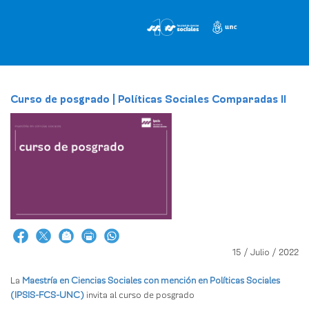
Pasar
al
contenido
principal
Curso de posgrado | Políticas Sociales Comparadas II
15 / Julio / 2022
La
Maestría en Ciencias Sociales con mención en Políticas Sociales
(IPSIS-FCS-UNC)
invita al curso de posgrado