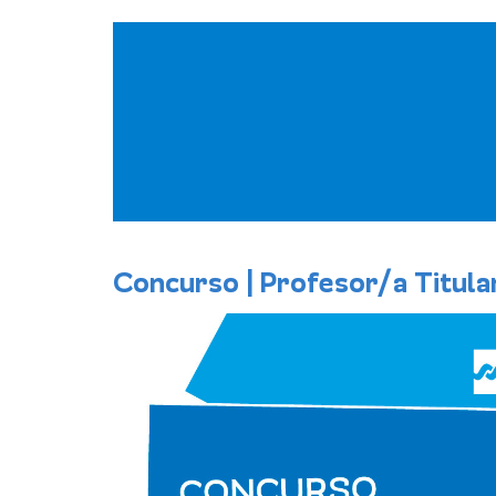
Pasar
al
contenido
principal
Concurso | Profesor/a Titular