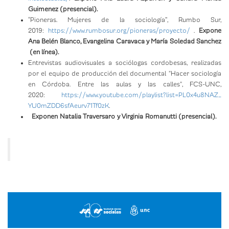
Guimenez (presencial).
“Pioneras. Mujeres de la sociología”, Rumbo Sur,
2019:
https://www.rumbosur.org/
pioneras/proyecto/
.
Expone
Ana Belén Blanco, Evangelina Caravaca y María Soledad Sanchez
(en línea).
Entrevistas audiovisuales a sociólogas cordobesas, realizadas
por el equipo de producción del documental "Hacer sociología
en Córdoba. Entre las aulas y las calles", FCS-UNC,
2020:
https://www.youtube.com/
playlist?list=PL0x4u8NAZ_
YU0mZDD6sfAeurv71Tf0zK
.
Exponen Natalia Traversaro y Virginia Romanutti (presencial).