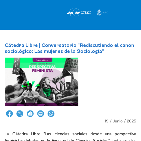
Pasar
al
contenido
principal
Cátedra Libre | Conversatorio “Rediscutiendo el canon
sociológico: Las mujeres de la Sociología”
19 / Junio / 2025
La
Cátedra Libre "Las ciencias sociales desde una perspectiva
feminista: debates en la Facultad de Ciencias Sociales"
, junto con las