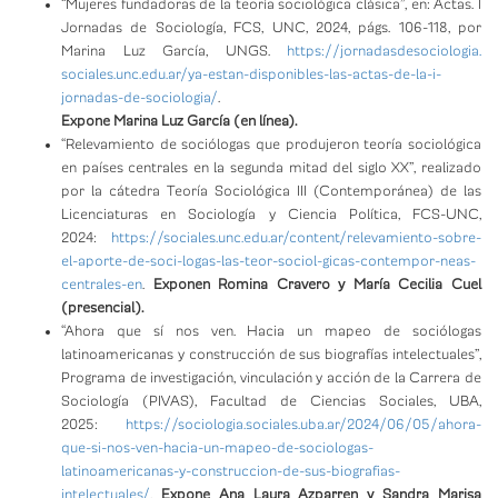
“Mujeres fundadoras de la teoría sociológica clásica”, en: Actas. I
Jornadas de Sociología, FCS, UNC, 2024, págs. 106-118, por
Marina Luz García, UNGS.
https://jornadasdesociologia.
sociales.unc.edu.ar/ya-estan-
disponibles-las-actas-de-la-i-
jornadas-de-sociologia/
.
Expone Marina Luz García (en línea).
“Relevamiento de sociólogas que produjeron teoría sociológica
en países centrales en la segunda mitad del siglo XX”, realizado
por la cátedra Teoría Sociológica III (Contemporánea) de las
Licenciaturas en Sociología y Ciencia Política, FCS-UNC,
2024:
https://sociales.unc.
edu.ar/content/relevamiento-
sobre-
el-aporte-de-soci-logas-
las-teor-sociol-gicas-
contempor-neas-
centrales-en
.
Exponen Romina Cravero y María Cecilia Cuel
(presencial).
“Ahora que sí nos ven. Hacia un mapeo de sociólogas
latinoamericanas y construcción de sus biografías intelectuales”,
Programa de investigación, vinculación y acción de la Carrera de
Sociología (PIVAS), Facultad de Ciencias Sociales, UBA,
2025:
https://sociologia.sociales.
uba.ar/2024/06/05/ahora-
que-
si-nos-ven-hacia-un-mapeo-de-
sociologas-
latinoamericanas-y-
construccion-de-sus-
biografias-
intelectuales/
.
Expo
ne Ana Laura Azparren y Sandra Marisa