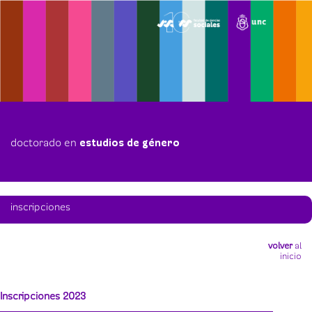
Pasar
al
contenido
principal
estudios de género
inscripciones
volver
al
inicio
Inscripciones 2023