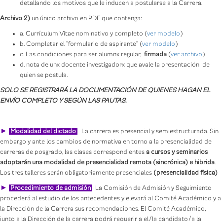
detallando los motivos que le inducen a postularse a la Carrera.
Archivo 2)
un único archivo en PDF que contenga:
a. Currículum Vitae nominativo y completo (
ver modelo
)
b. Completar el “formulario de aspirante” (
ver modelo
)
c. Las condiciones para ser alumnx regular,
firmada
(
ver archivo
)
d. nota de unx docente investigadorx que avale la presentación de
quien se postula.
SOLO SE REGISTRARÁ LA DOCUMENTACIÓN DE QUIENES HAGAN EL
ENVÍO COMPLETO Y SEGÚN LAS PAUTAS.
►
Modalidad del dictado
.
La carrera es presencial y semiestructurada. Sin
embargo y ante los cambios de normativa en torno a la presencialidad de
carreras de posgrado, las clases correspondientes
a cursos y seminarios
adoptarán una modalidad de presencialidad remota (sincrónica) e hibrida
.
Los tres talleres serán obligatoriamente presenciales
(presencialidad física)
►
Procedimiento de admisión
La Comisión de Admisión y Seguimiento
procederá al estudio de los antecedentes y elevará al Comité Académico y a
la Dirección de la Carrera sus recomendaciones. El Comité Académico,
junto a la Dirección de la carrera podrá requerir a el/la candidato/a la