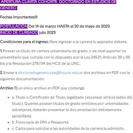
APERTURA CUARTA COHORTE DOCTORADO EN ESTUDIOS DE
GÉNERO
Fechas importantes!!!
POSTULACIÓN
Del 14 de marzo HASTA el 30 de mayo de 2023
INICIO DE CURSADO
julio 2023
Condiciones para el ingreso.
Para ingresar a la carrera lx aspirante deberá:
1.
Poseer un título de carrera universitaria de grado, o de nivel superior no
universitario que cumpla con lo dispuesto por la Ley 24521, Artículo 39 y 39
bis y la Resolución 279/04 del HCS de la UNC.
2.
Enviar a
doctoradogenero.cea@fcs.unc.edu.ar
dos archivos en PDF con la
siguiente documentación:
Archivo 1)
un único archivo en PDF que contenga:
a. Título o Certificado de Título, legalizado (escanear ambos lados del
título). Quienes posean títulos de grado emitidos por universidades
extranjeras, deberán presentar la documentación debidamente
apostillada.
b. Fotocopia de DNI o Pasaporte.
c. Carta para solicitar a las autoridades de la carrera la admisión,