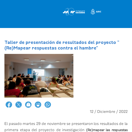
Pasar
al
contenido
principal
Taller de presentación de resultados del proyecto "
(Re)Mapear respuestas contra el hambre"
12 / Diciembre / 2022
El pasado martes 29 de noviembre se presentaron los resultados de la
primera etapa del proyecto de investigación
(Re)mapear las respuestas