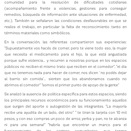
comunidad para la resolución de dificultades cotidianas
(acompañamiento frente a violencias, gestiones para conseguir
remedios, búsqueda de información ante situaciones de enfermedad,
etc.). También se señalaron las condiciones desfavorables en que se
realiza el trabajo, en particular la falta de reconocimiento tanto en
términos materiales como simbólicos.
En la conversación, las referentas compartieron sus experiencias:
“Supuestamente vos hacés de comer, pero te viene todo eso, la mujer
que necesita el medicamento para el hijo, la que está angustiada
porque sufre violencia… y recurren a nosotras porque en los espacios
públicos no reciben el mismo trato que reciben en el comedor”, “el dia
que no tenemos nada para hacer de comer, nos dicen `no podés dejar
al barrio sin comida’… sienten que los abandonamos cuando no
abrimos el comedor” “somos el primer punto de apoyo de la gente”
Se analizó la ausencia de política específica para estos espacios, siendo
los principales recursos económicos para su funcionamiento aquellos
que surgen del aporte o autogestión de las integrantes. “La mayoría
recibe una ayudita de un lado, del otro” “ te tiran la tarjeta con 10 mil
pesos, y con eso compras un poco de arroz, yerba y pan, no te alcanza
ni para una semana!” “habría que encontrar un marco para el
funcionamiento de los centros comunitarios, que tengan