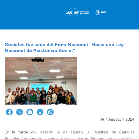
Pasar
al
contenido
principal
Sociales fue sede del Foro Nacional "Hacia una Ley
Nacional de Asistencia Social"
14 / Agosto / 2024
En la tarde del pasado 12 de agosto, la Facultad de Ciencias
Sociales fue una de las sedes presenciales en las que se desarrolló el