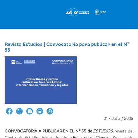
Pasar
al
contenido
principal
Revista Estudios | Convocatoria para publicar en el N°
55
21 / Julio / 2025
CONVOCATORIA A PUBLICAR EN EL N° 55 de
ESTUDIOS
,
revista del
Centro de Estudios Avanzados de la Facultad de Ciencias Sociales de