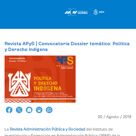
Pasar
al
contenido
principal
Revista APyS | Convocatoria Dossier temático: Política
y Derecho Indígena
20 / Agosto / 2019
La
Revista Administración Pública y Sociedad
del Instituto de
Investigación y Formación en Administración Pública (IIFAP) de la