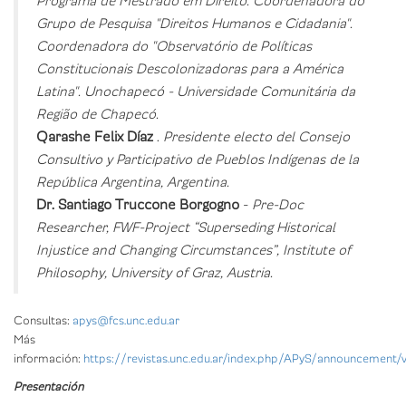
Programa de Mestrado em Direito. Coordenadora do
Grupo de Pesquisa "Direitos Humanos e Cidadania".
Coordenadora do "Observatório de Políticas
Constitucionais Descolonizadoras para a América
Latina". Unochapecó - Universidade Comunitária da
Região de Chapecó.
Qarashe Felix Díaz
.
Presidente electo del Consejo
Consultivo y Participativo de Pueblos Indígenas de la
República Argentina, Argentina.
Dr. Santiago Truccone Borgogno
-
Pre-Doc
Researcher, FWF-Project “Superseding Historical
Injustice and Changing Circumstances”, Institute of
Philosophy, University of Graz, Austria.
Consultas:
apys@fcs.unc.edu.ar
Más
información:
https://revistas.unc.edu.ar/index.php/APyS/announcement/
Presentación