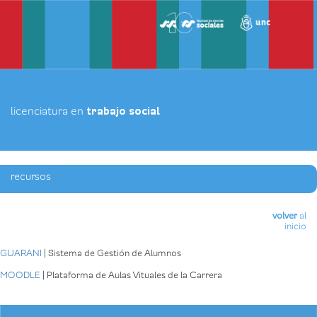
Pasar
al
contenido
principal
trabajo social
recursos
volver
al
inicio
GUARANI
| Sistema de Gestión de Alumnos
MOODLE
| Plataforma de Aulas Vituales de la Carrera