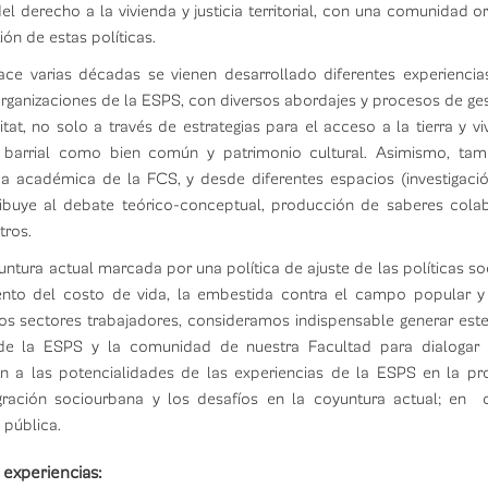
el derecho a la vivienda y justicia territorial, con una comunidad o
ión de estas políticas.
e varias décadas se vienen desarrollado diferentes experiencias
rganizaciones de la ESPS, con diversos abordajes y procesos de ge
tat, no solo a través de estrategias para el acceso a la tierra y vi
io barrial como bien común y patrimonio cultural. Asimismo, tam
a académica de la FCS, y desde diferentes espacios (investigación
buye al debate teórico-conceptual, producción de saberes colab
otros.
untura actual marcada por una política de ajuste de las políticas so
nto del costo de vida, la embestida contra el campo popular y s
s sectores trabajadores, consideramos indispensable generar est
 de la ESPS y la comunidad de nuestra Facultad para dialogar
n a las potencialidades de las experiencias de la ESPS en la pr
egración sociourbana y los desafíos en la coyuntura actual; en
 pública.
 experiencias: