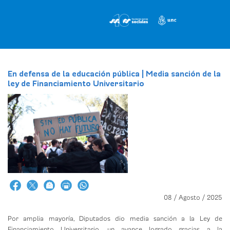
Pasar
al
contenido
principal
En defensa de la educación pública | Media sanción de la
ley de Financiamiento Universitario
08 / Agosto / 2025
Por amplia mayoría, Diputados dio media sanción a la Ley de
Financiamiento Universitario, un avance logrado gracias a la