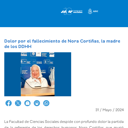
Pasar
al
contenido
principal
Dolor por el fallecimiento de Nora Cortiñas, la madre
de los DDHH
31 / Mayo / 2024
La Facultad de Ciencias Sociales despide con profundo dolor la partida
de la referente de los derechos humanos, Nora Cortiñas, que murió