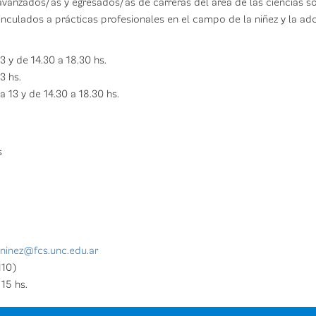
 avanzados/as y egresados/as de carreras del área de las ciencias so
vinculados a prácticas profesionales en el campo de la niñez y la ad
3 y de 14.30 a 18.30 hs.
13 hs.
 13 y de 14.30 a 18.30 hs.
s
nninez@fcs.unc.edu.ar
110)
 15 hs.