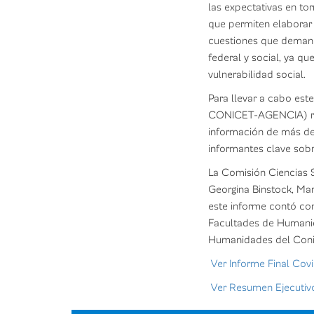
las expectativas en to
que permiten elaborar u
cuestiones que demanda
federal y social, ya qu
vulnerabilidad social.
Para llevar a cabo es
CONICET-
AGENCIA) re
información de más de 
informantes clave sobr
La Comisión Ciencias S
Georgina Binstock, Marc
este informe contó co
Facultades de Humanid
Humanidades del Coni
Ver Informe Final Cov
Ver Resumen Ejecutiv