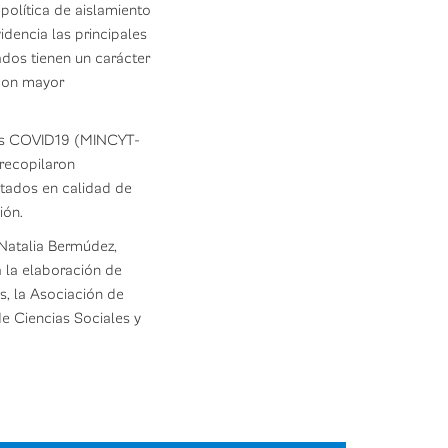
política de aislamiento
idencia las principales
ados tienen un carácter
 con mayor
irus COVID19 (MINCYT-
recopilaron
ltados en calidad de
ión.
 Natalia Bermúdez,
a la elaboración de
s, la Asociación de
e Ciencias Sociales y