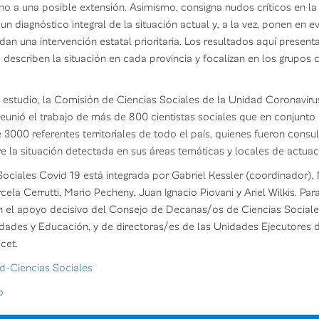
rno a una posible extensión. Asimismo, consigna nudos críticos en la 
n diagnóstico integral de la situación actual y, a la vez, ponen en ev
n una intervención estatal prioritaria. Los resultados aquí present
e describen la situación en cada provincia y focalizan en los grupos
te estudio, la Comisión de Ciencias Sociales de la Unidad Coronav
unió el trabajo de más de 800 cientistas sociales que en conjunto 
3000 referentes territoriales de todo el país, quienes fueron consu
e la situación detectada en sus áreas temáticas y locales de actuac
ociales Covid 19 está integrada por Gabriel Kessler (coordinador),
ela Cerrutti, Mario Pecheny, Juan Ignacio Piovani y Ariel Wilkis. Par
n el apoyo decisivo del Consejo de Decanas/os de Ciencias Sociale
ades y Educación, y de directoras/es de las Unidades Ejecutores d
cet.
id-Ciencias Sociales
o