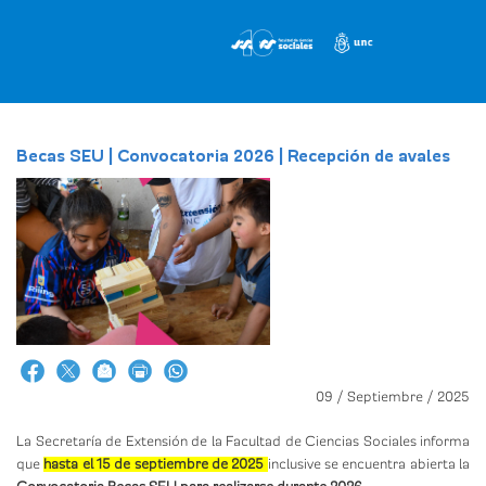
Pasar
al
contenido
principal
Becas SEU | Convocatoria 2026 | Recepción de avales
09 / Septiembre / 2025
La Secretaría de Extensión de la Facultad de Ciencias Sociales informa
que
hasta el 15 de septiembre de 2025
inclusive se encuentra abierta la