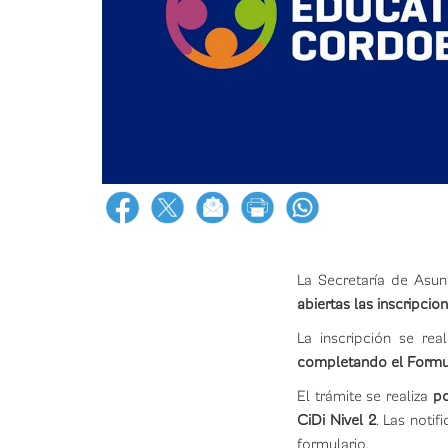
La Secretaría de Asun
abiertas las inscripci
La inscripción se rea
completando el Formul
El trámite se realiza
po
CiDi Nivel 2
. Las notif
formulario.