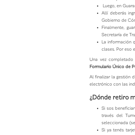
Luego, en Guaraní
Allí deberás ing
Gobierno de Cór
Finalmente, gua
Secretaría de Tr
La información q
clases. Por eso e
Una vez completado e
Formulario Único de Po
Al finalizar la gestión
electrónico con las in
¿Dónde retiro mi
Si sos beneficia
través del Turn
seleccionada (se
​Si ya tenés tar