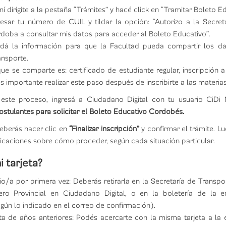
 dirigite a la pestaña “Trámites” y hacé click en “Tramitar Boleto Ed
resar tu número de CUIL y tildar la opción: “Autorizo a la Secret
doba a consultar mis datos para acceder al Boleto Educativo”.
rdá la información para que la Facultad pueda compartir los da
ansporte.
ue se comparte es: certificado de estudiante regular, inscripción
s importante realizar este paso después de inscribirte a las materias
ste proceso, ingresá a Ciudadano Digital con tu usuario CiDi 
stulantes para solicitar el Boleto Educativo Cordobés.
 deberás hacer clic en
“Finalizar inscripción”
y confirmar el trámite. L
dicaciones sobre cómo proceder, según cada situación particular.
 tarjeta?
rio/a por primera vez: Deberás retirarla en la Secretaría de Transpor
ero Provincial en Ciudadano Digital, o en la boletería de la 
gún lo indicado en el correo de confirmación).
jeta de años anteriores: Podés acercarte con la misma tarjeta a l