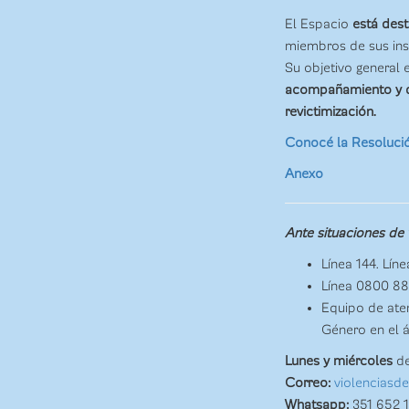
El Espacio
está des
miembros de sus inst
Su objetivo general
acompañamiento y der
revictimización.
Conocé la Resolució
Anexo
Ante situaciones de 
Línea 144. Líne
Línea 0800 888
Equipo de aten
Género en el 
Lunes y miércoles
de
Correo:
violenciasd
Whatsapp:
351 652 1