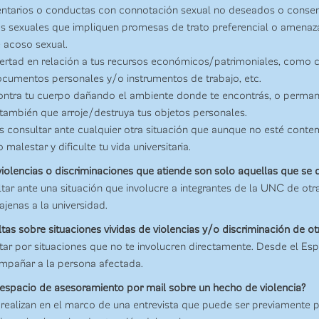
tarios o conductas con connotación sexual no deseados o consen
s sexuales que impliquen promesas de trato preferencial o amenazas
 acoso sexual.
ibertad en relación a tus recursos económicos/patrimoniales, como c
ocumentos personales y/o instrumentos de trabajo, etc.
contra tu cuerpo dañando el ambiente donde te encontrás, o perma
también que arroje/destruya tus objetos personales.
 consultar ante cualquier otra situación que aunque no esté cont
alestar y dificulte tu vida universitaria.
violencias o discriminaciones que atiende son solo aquellas que se
ar ante una situación que involucre a integrantes de la UNC de ot
jenas a la universidad.
as sobre situaciones vividas de violencias y/o discriminación de o
ultar por situaciones que no te involucren directamente. Desde el 
ompañar a la persona afectada.
 espacio de asesoramiento por mail sobre un hecho de violencia?
 realizan en el marco de una entrevista que puede ser previamente p