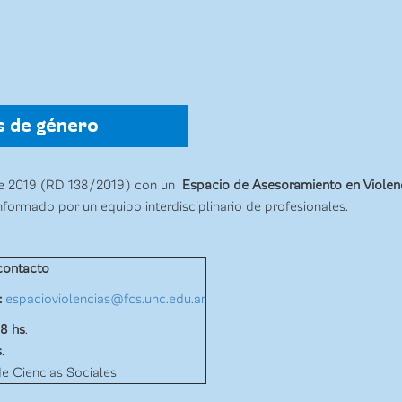
s de género
e 2019 (RD 138/2019) con un
Espacio de Asesoramiento en Violenc
ormado por un equipo interdisciplinario de profesionales.
contacto
:
espacioviolencias@fcs.unc.edu.
ar
18 hs
.
s.
de Ciencias Sociales