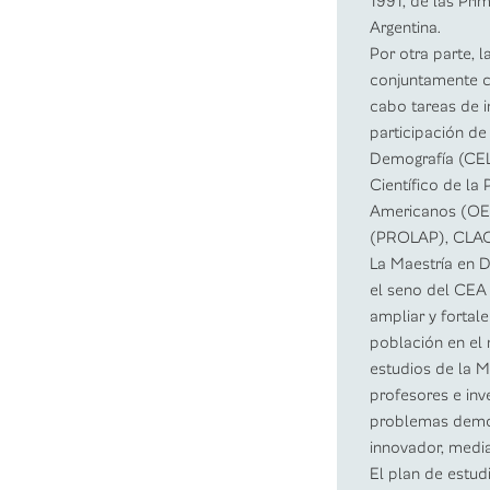
1991, de las Pri
Argentina.
Por otra parte, 
conjuntamente c
cabo tareas de i
participación de
Demografía (CELA
Científico de la
Americanos (OEA
(PROLAP), CLACS
La Maestría en 
el seno del CEA 
ampliar y fortal
población en el 
estudios de la M
profesores e inv
problemas demogr
innovador, media
El plan de estud