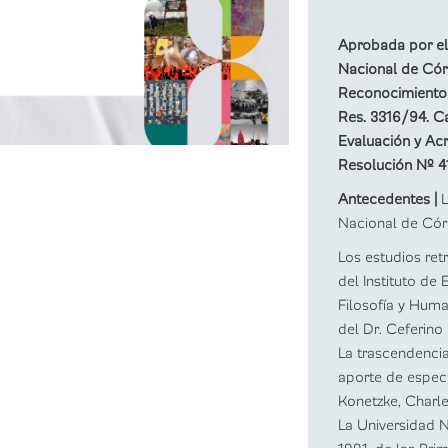
Aprobada por el
Nacional de Cór
Reconocimiento o
Res. 3316/94. C
Evaluación y Ac
Resolución Nº 4
Antecedentes |
L
Nacional de Có
Los estudios ret
del Instituto de
Filosofía y Huma
del Dr. Ceferin
La trascendencia
aporte de espec
Konetzke, Charle
La Universidad 