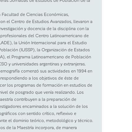
meras Jornadas de Estudios de Población de la
la Facultad de Ciencias Económicas,
on el Centro de Estudios Avanzados, llevaron a
nvestigación y docencia de la disciplina con la
 profesionales del Centro Latinoamericano de
DE), la Unión Internacional para el Estudio
 Población (IUSSP), la Organización de Estados
), el Programa Latinoamericano de Población
O y universidades argentinas y extranjeras.
Demografía comenzó sus actividades en 1994 en
respondiendo a los objetivos de éste de
ecer los programas de formación en estudios de
nivel de posgrado que venía realizando. Los
aestría contribuyen a la preparación de
estigadores encaminados a la solución de los
áficos con sentido crítico, reflexivo e
nte el dominio teórico, metodológico y técnico.
ios de la Maestría incorpora, de manera