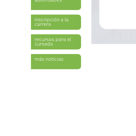
autoridades
inscripción a la
carrera
recursos para el
cursado
más noticias