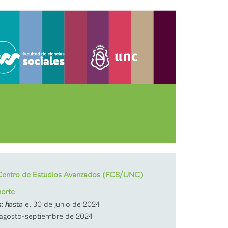
 de posgrado en Sociales |
2026
 Centro de Estudios Avanzados (FCS/UNC)
horte
:
h
asta el 30 de junio de 2024
agosto-septiembre de 2024