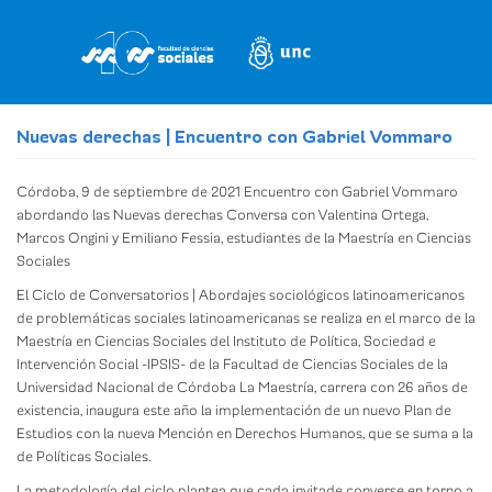
Pasar
al
contenido
principal
Nuevas derechas | Encuentro con Gabriel Vommaro
Córdoba, 9 de septiembre de 2021 Encuentro con Gabriel Vommaro
abordando las Nuevas derechas Conversa con Valentina Ortega,
Marcos Ongini y Emiliano Fessia, estudiantes de la Maestría en Ciencias
Sociales
El Ciclo de Conversatorios | Abordajes sociológicos latinoamericanos
de problemáticas sociales latinoamericanas se realiza en el marco de la
Maestría en Ciencias Sociales del Instituto de Política, Sociedad e
Intervención Social -IPSIS- de la Facultad de Ciencias Sociales de la
Universidad Nacional de Córdoba La Maestría, carrera con 26 años de
existencia, inaugura este año la implementación de un nuevo Plan de
Estudios con la nueva Mención en Derechos Humanos, que se suma a la
de Políticas Sociales.
La metodología del ciclo plantea que cada invitade converse en torno a