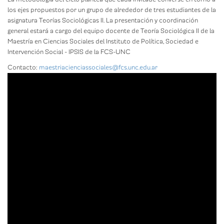
los ejes propuestos por un grupo de alrededor de tres estudiantes de la
asignatura Teorías Sociológicas II. La presentación y coordinación
general estará a cargo del equipo docente de Teoría Sociológica II de la
Maestría en Ciencias Sociales del Instituto de Política, Sociedad e
Intervención Social - IPSIS de la FCS-UNC
Contacto:
maestriacienciassociales@fcs.unc.edu.ar
Nuevas
derechas
|
Encuentro
con
Gabriel
Vommaro