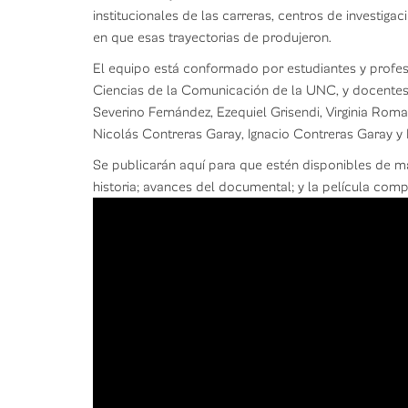
institucionales de las carreras, centros de investigac
en que esas trayectorias de produjeron.
El equipo está conformado por estudiantes y profes
Ciencias de la Comunicación de la UNC, y docentes 
Severino Fernández, Ezequiel Grisendi, Virginia Roma
Nicolás Contreras Garay, Ignacio Contreras Garay y 
Se publicarán aquí para que estén disponibles de man
historia; avances del documental; y la película complet
Entrevista
grupal
I
|
Parte
3