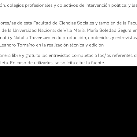
ión, colegios profesionales y colectivos de intervención política; y l
ores/as de esta Facultad de Ciencias Sociales y también de la Facu
de la Universidad Nacional de Villa María: María Soledad Segura en
nutti y Natalia Traversaro en la producción, contenidos y entrevistas
Leandro Tomaíno en la realización técnica y edición.
era libre y gratuita las entrevistas completas a los/as referentes de
a. En caso de utilizarlas, se solicita citar la fuente.