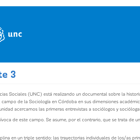
te 3
ncias Sociales (UNC) está realizando un documental sobre la histori
 campo de la Sociología en Córdoba en sus dimensiones académica, p
tunidad acercamos las primeras entrevistas a sociólogos y sociólog
nívoca de este campo. Se asume, por el contrario, que se trata de u
ina en un triple sentido: las trayectorias individuales de los/as pri